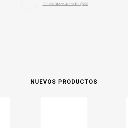
En Una Órden Arriba De $900
NUEVOS PRODUCTOS
-7%
3.00
Peacock Design Kurti
C
out of
5
$
70.00
$
65.00