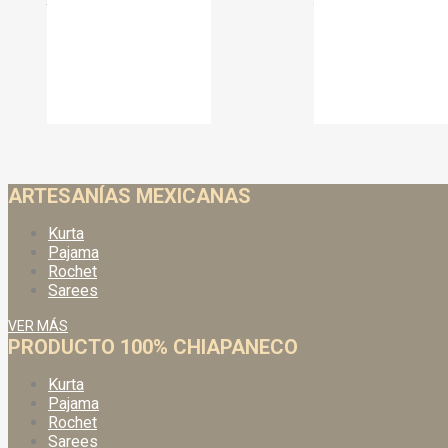
out of
out of
5
5
$
70.00
$
65.00
$
100.00
$
90.00
ARTESANÍAS MEXICANAS
Kurta
Pajama
Rochet
Sarees
VER MÁS
PRODUCTO 100% CHIAPANECO
Kurta
Pajama
Rochet
Sarees