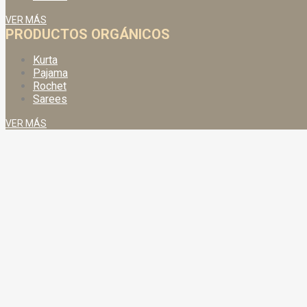
VER MÁS
PRODUCTOS ORGÁNICOS
Kurta
Pajama
Rochet
Sarees
VER MÁS