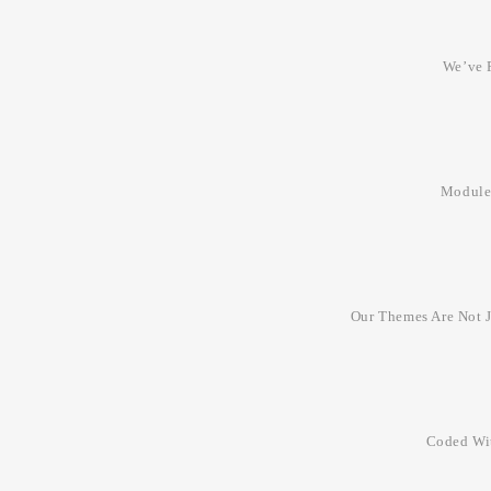
We’ve P
Modules
Our Themes Are Not J
Coded Wit