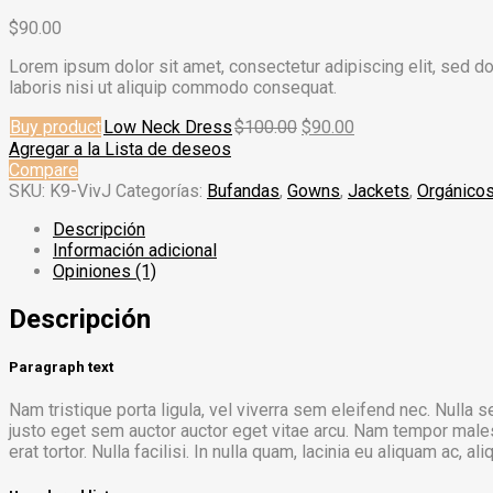
$
90.00
Lorem ipsum dolor sit amet, consectetur adipiscing elit, sed d
laboris nisi ut aliquip commodo consequat.
Buy product
Low Neck Dress
$
100.00
$
90.00
Agregar a la Lista de deseos
Compare
SKU:
K9-VivJ
Categorías:
Bufandas
,
Gowns‎
,
Jackets‎
,
Orgánico
Descripción
Información adicional
Opiniones (1)
Descripción
Paragraph text
Nam tristique porta ligula, vel viverra sem eleifend nec. Nulla
justo eget sem auctor auctor eget vitae arcu. Nam tempor malesu
erat tortor. Nulla facilisi. In nulla quam, lacinia eu aliquam ac, ali