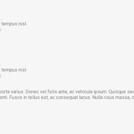
.
 tempus nisl.
.
.
 tempus nisl.
.
 porta varius. Donec vel felis ante, ac vehicula ipsum. Quisque s
ti. Fusce in tellus est, ac consequat lacus. Nulla risus massa, 