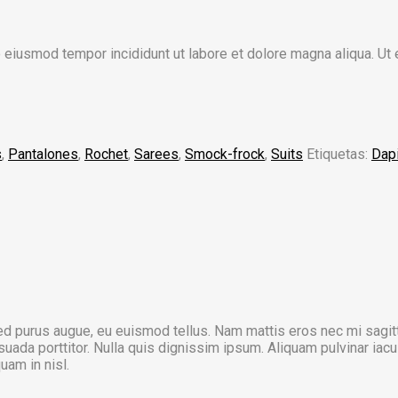
o eiusmod tempor incididunt ut labore et dolore magna aliqua. Ut
s
,
Pantalones
,
Rochet
,
Sarees
,
Smock-frock
,
Suits
Etiquetas:
Dap
 sed purus augue, eu euismod tellus. Nam mattis eros nec mi sagit
ada porttitor. Nulla quis dignissim ipsum. Aliquam pulvinar iacul
quam in nisl.