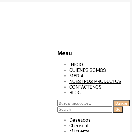
Menu
INICIO
QUIENES SOMOS
MEDIA
NUESTROS PRODUCTOS
CONTÁCTENOS
BLOG
Buscar
Buscar
por:
Search
for:
Deseados
Checkout
Mi cuenta