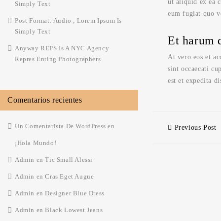
ut aliquid ex ea
Simply Text
eum fugiat quo vo
Post Format: Audio , Lorem Ipsum Is
Simply Text
Et harum 
Anyway REPS Is A NYC Agency
At vero eos et ac
Repres Enting Photographers
sint occaecati cu
est et expedita di
Comentarios recientes
Un Comentarista De WordPress
en
Previous Post
¡Hola Mundo!
Admin
en
Tic Small Alessi
Admin
en
Cras Eget Augue
Admin
en
Designer Blue Dress
Admin
en
Black Lowest Jeans